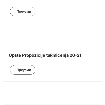
Преузми
Opste Propozicije takmicenja 20-21
Преузми