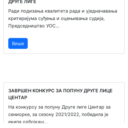
ДРУГЕ ЛИГЕ
Ради подизања квалитета рада и уједначавања
критеријума суђења и оцењивања судија,
Председништво УОС...
Више
ЗАВРШЕН КОНКУРС ЗА ПОПУНУ ДРУГЕ ЛИЦЕ
ЦЕНТАР
На конкурсу за попуну Друге лиге Центар за
сениорке, за сезону 2021/2022, победила је
екипа одбојкаш...